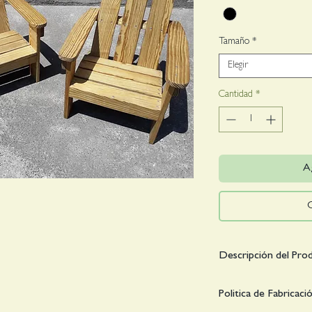
Tamaño
*
Elegir
Cantidad
*
Ag
Descripción del Pro
-SILLA INFANTIL de
Politica de Fabricaci
-TRATADA CON SAL