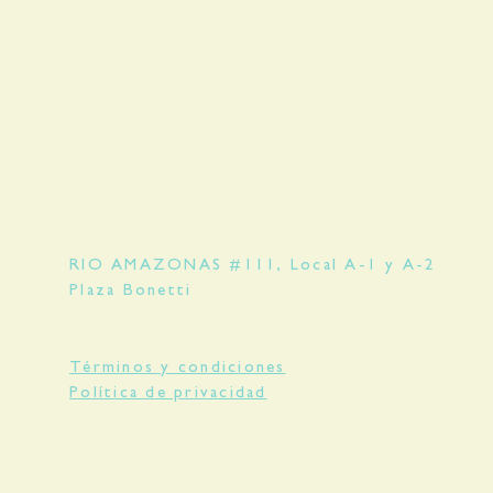
DEMAS.
arte que si el producto no esta
ga inmediata, nos tardamos entre 15 o
 entrega y fabricación.
RIO AMAZONAS #111, Local A-1 y A-2
Plaza Bonetti
Términos y condiciones
Política de privacidad