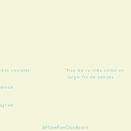
LLUVIA Y TODO LO 
- Nos gustaría coment
disponible para entre
20 días habiles para la
des sociales:
"Haz de tu vida como un
largo fin de semana..."
ebook
tagram
#HaveFunOutdoors