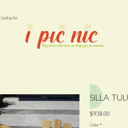
Contacto
SILLA TU
Precio
$938.00
Color
*